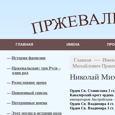
ГЛАВНАЯ
ИМЕНА
ПРО
История фамилии
—
Главная
Имен
Михайлович Прже
Пржевальские: три Руси –
один род
Николай Мих
Родословное древо
Орден Св. Станислава 3 ст
Поименный список
Кавалерский крест ордена
императором Австрийским - 
Потерянные имена
Орден Св. Владимира 4 ст.
Орден Св. Владимира 3 ст
Этот месяц в истории рода