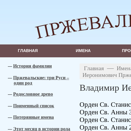
ГЛАВНАЯ
ИМЕНА
ПРО
История фамилии
—
Главная
Имен
Иеронимович Прже
Пржевальские: три Руси –
один род
Владимир И
Родословное древо
Орден Св. Станисл
Поименный список
Орден Св. Анны 3
Потерянные имена
Орден Св. Станисл
Орден Св. Анны 2 
Этот месяц в истории рода