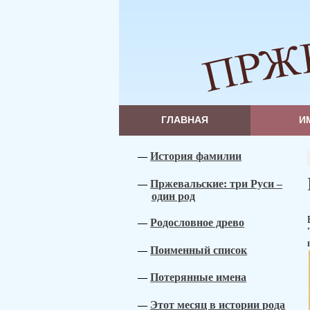
ГЛАВНАЯ
И
История фамилии
Пржевальские: три Руси –
один род
Родословное древо
Поименный список
Потерянные имена
Этот месяц в истории рода