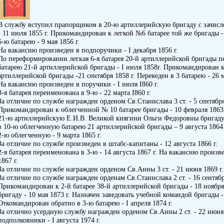
В службу вступил прапорщиком в 20-ю артиллерийскую бригаду с зачисл
- 11 июля 1855 г. Прикомандирован к легкой №6 батарее той же бригады -
6-ю батарею - 9 мая 1856 г.
На вакансию произведен в подпоручики - I декабря 1856 г.
По переформировании легкая 6-я батарея 20-й артиллерийской бригады 
батарею 21-й артиллерийской бригады - I июля 1858г. Прикомандирован 
артиллерийской бригады -21 сентября 1858 г. Переведен в 3 батарею - 26 м
На вакансию произведен в поручики - I июля I860 г.
3-я батарея переименована в 9-ю - 22 марта I860 г.
За отличие по службе награжден орденом Св.Станислава 3 ст. - 5 сентября
Прикомандирован к облегченной № 10 батарее бригады - 10 февраля 1863 
21-ю артиллерийскую Е.И.В. Великой княгини Ольги Федоровны бригаду -
в 10-ю облегченную батарею 21 артиллерийской бригады – 9 августа 1864 
2-ю облегченную - 9 марта 1865 г.
За отличие по службе произведен в штабс-капитаны - 12 августа 1866 г.
2-я батарея переименована в 3-ю - 14 августа 1867 г. На вакансию произв
1867 г.
За отличие по службе награжден орденом Св.Анны 3 ст. - 21 июня 1869 г.
За отличие по службе награжден орденам Св.Станислава 2 ст. - 16 сентябр
Прикомандирован к 2-й батарее 38-й артиллерийской бригады - 18 ноября
бригаду - 10 мая 1873 г. Назначен заведовать учебной командой бригады - 
Откомандирован обратно в 3-ю батарею - I апреля 1874 г.
За отлично усердную службу награжден орденом Св.Анны 2 ст. - 22 июня 
подполковники - I августа 1974 г.