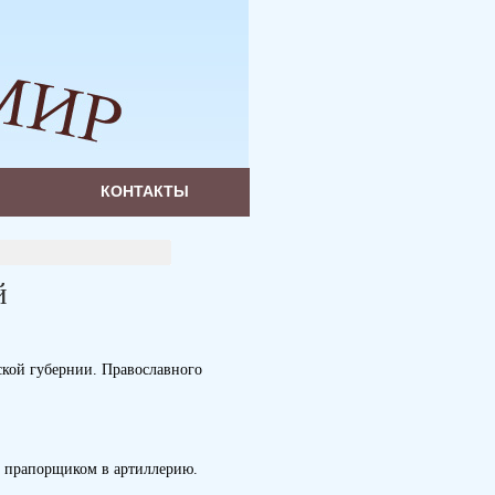
КОНТАКТЫ
й
бской губернии. Православного
н прапорщиком в артиллерию.