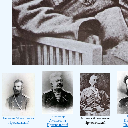
Владимир
Евгений Михайлович
Михаил Алексеевич
Алексеевич
Ие
Пржевальский
Пржевальский
Пржевальский
Пр