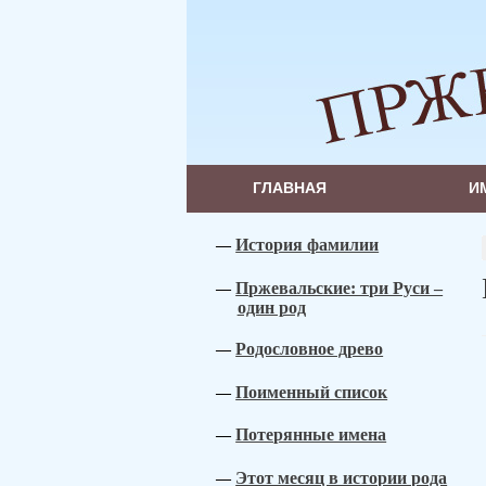
ГЛАВНАЯ
И
История фамилии
Пржевальские: три Руси –
один род
Родословное древо
Поименный список
Потерянные имена
Этот месяц в истории рода