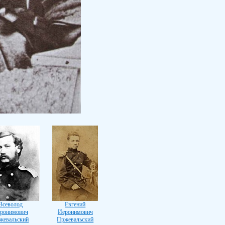
Всеволод
Евгений
ронимович
Иеронимович
жевальский
Пржевальский