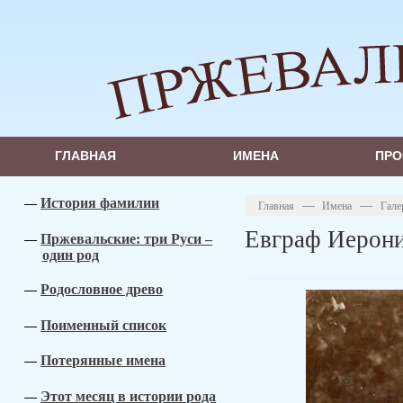
ГЛАВНАЯ
ИМЕНА
ПРО
История фамилии
—
—
Главная
Имена
Гале
Евграф Иерон
Пржевальские: три Руси –
один род
Родословное древо
Поименный список
Потерянные имена
Этот месяц в истории рода