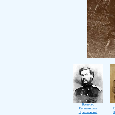
Всеволод
Иеронимович
И
Пржевальский
П