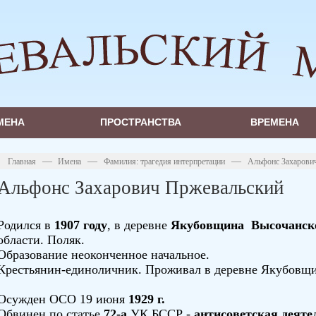
МЕНА
ПРОСТРАНСТВА
ВРЕМЕНА
—
—
—
Главная
Имена
Фамилия: трагедия интерпретации
Альфонс Захарови
Альфонс Захарович Пржевальский
Родился в
1907 году
, в деревне
Якубовщина Высочанск
области. Поляк.
Образование неоконченное начальное.
Крестьянин-единоличник. Проживал в деревне Якубовщ
Осужден ОСО 19 июня
1929 г.
Обвинен по статье
72-а
УК БССР -
антисоветская деяте