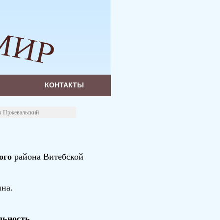
КОНТАКТЫ
ч Пржевальский
ого
района Витебской
ина.
льность.