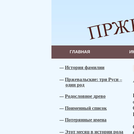
ГЛАВНАЯ
И
История фамилии
Пржевальские: три Руси –
один род
Родословное древо
Поименный список
Потерянные имена
Этот месяц в истории рода