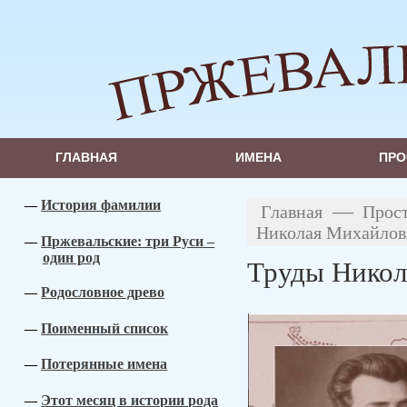
ГЛАВНАЯ
ИМЕНА
ПРО
История фамилии
—
Главная
Прос
Николая Михайлов
Пржевальские: три Руси –
один род
Труды Никол
Родословное древо
Поименный список
Потерянные имена
Этот месяц в истории рода