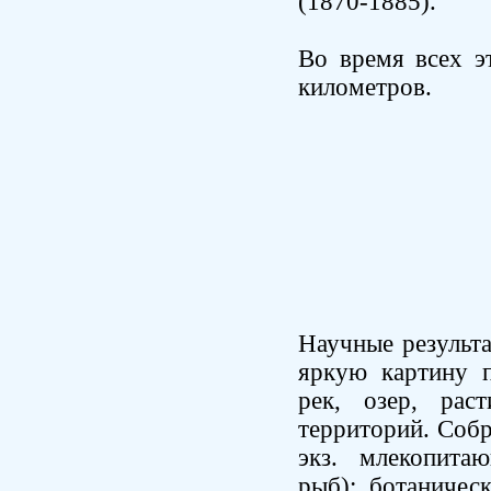
(1870-1885).
Во время всех э
километров.
Научные результ
яркую картину п
рек, озер, рас
территорий. Соб
экз. млекопита
рыб); ботаничес