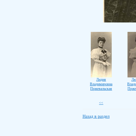
Лидия
Лю
Владимировна
Влад
Пржевальская
Прже
<<
Назад в раздел